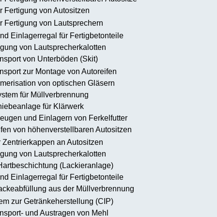
r Fertigung von Autositzen
r Fertigung von Lautsprechern
d Einlagerregal für Fertigbetonteile
igung von Lautsprecherkalotten
sport von Unterböden (Skit)
sport zur Montage von Autoreifen
merisation von optischen Gläsern
stem für Müllverbrennung
iebeanlage für Klärwerk
ugen und Einlagern von Ferkelfutter
fen von höhenverstellbaren Autositzen
r Zentrierkappen an Autositzen
igung von Lautsprecherkalotten
Hartbeschichtung (Lackieranlage)
d Einlagerregal für Fertigbetonteile
ackeabfüllung aus der Müllverbrennung
em zur Getränkeherstellung (CIP)
nsport- und Austragen von Mehl