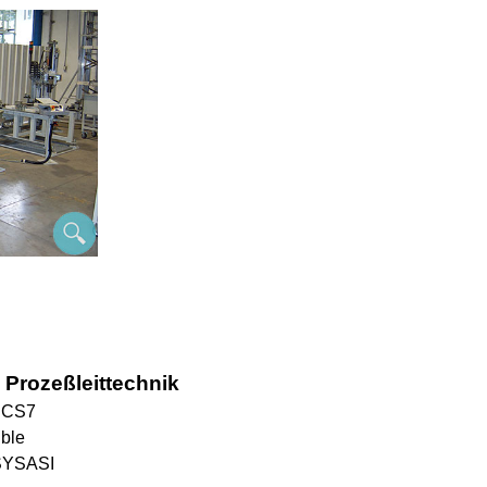
 Prozeßleittechnik
 PCS7
ble
SYSASI