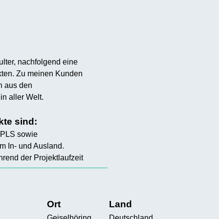
lter, nachfolgend eine
ekten. Zu meinen Kunden
n aus den
n aller Welt.
te sind:
 PLS sowie
m In- und Ausland.
rend der Projektlaufzeit
Ort
Land
Geiselhöring
Deutschland